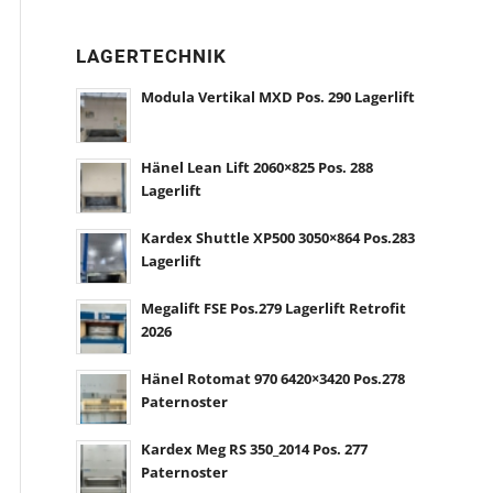
LAGERTECHNIK
Modula Vertikal MXD Pos. 290 Lagerlift
Hänel Lean Lift 2060×825 Pos. 288
Lagerlift
Kardex Shuttle XP500 3050×864 Pos.283
Lagerlift
Megalift FSE Pos.279 Lagerlift Retrofit
2026
Hänel Rotomat 970 6420×3420 Pos.278
Paternoster
Kardex Meg RS 350_2014 Pos. 277
Paternoster