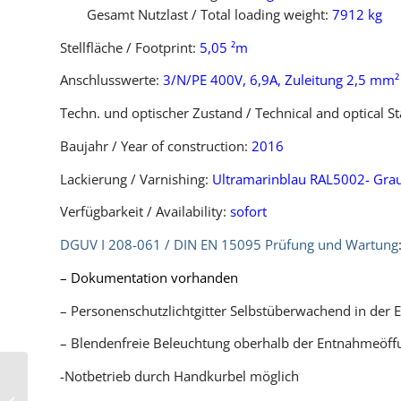
Gesamt Nutzlast / Total loading weight:
7912 kg
Stellfläche / Footprint:
5,05 ²m
Anschlusswerte:
3/N/PE 400V, 6,9A, Zuleitung 2,5 mm²
Techn. und optischer Zustand / Technical and optical S
Baujahr / Year of construction:
2016
Lackierung / Varnishing:
Ultramarinblau RAL5002- Gra
Verfügbarkeit / Availability:
sofort
DGUV I 208-061 / DIN EN 15095 Prüfung und Wartung
– Dokumentation vorhanden
– Personenschutzlichtgitter Selbstüberwachend in der
– Blendenfreie Beleuchtung oberhalb der Entnahmeöff
Hänel Lean Lift
-Notbetrieb durch Handkurbel möglich
2460×825 Pos. 148