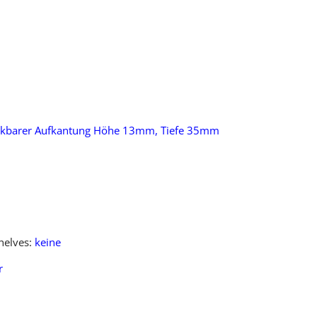
eckbarer Aufkantung Höhe 13mm, Tiefe 35mm
helves:
keine
r