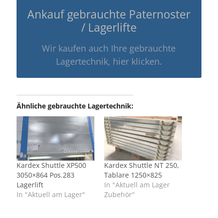
Ankauf gebrauchte Paternoster
/ Lagerlifte
Wir kaufen auch Ihre gebrauchte
Lagertechnik, hier klicken.
Ähnliche gebrauchte Lagertechnik:
Kardex Shuttle XP500
Kardex Shuttle NT 250,
3050×864 Pos.283
Tablare 1250×825
Lagerlift
In "Aktuell am Lager
In "Aktuell am Lager"
Zubehör"