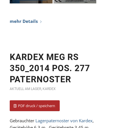
KARDEX MEG RS
350_2014 POS. 277
PATERNOSTER
AKTUELL AM LAGER
,
KARDEX
PDF druck / speichern
Gebrauchter
Lagerpaternoster von Kardex
,
Gerätehöhe 6,3 m , Gerätebreite 3,45 m