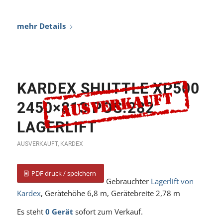
KARDEX SHUTTLE XP500
2450×813 POS.282
LAGERLIFT
AUSVERKAUFT
,
KARDEX
PDF druck / speichern
Gebrauchter
Lagerlift von
Kardex
, Gerätehöhe 6,8 m, Gerätebreite 2,78 m
Es steht
0 Gerät
sofort zum Verkauf.