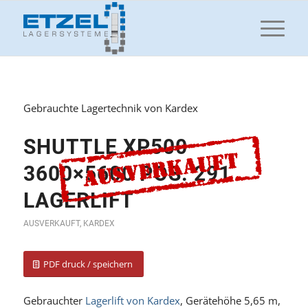
Gebrauchte Lagertechnik von Kardex
SHUTTLE XP500
3600×5600 POS. 291
LAGERLIFT
AUSVERKAUFT
,
KARDEX
PDF druck / speichern
Gebrauchter
Lagerlift von Kardex
, Gerätehöhe 5,65 m,