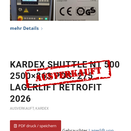
KARDEX SHUTTLE NT 500
2500×863 POS. 275
LAGERLIFT RETROFIT
2026
AUSVERKAUFT
,
KARDEX
PDF druck / speichern
Gebrauchter
Lagerlift von