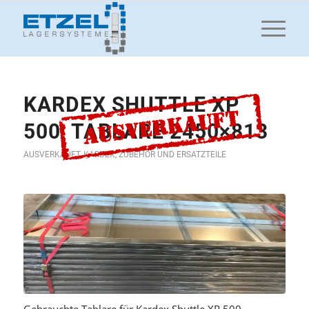
KARDEX SHUTTLE XP
500, TABLARE 2450×813
AUSVERKAUFT
,
KARDEX
,
ZUBEHÖR UND ERSATZTEILE
Gebrauchte Tablare für Kardex Shuttle XP 500