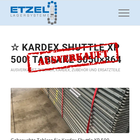
☆ KARDEX SHUTTLE XP
500, TABLARE 3050×864
AUSVERKAUFT ZUBEHÖR
,
KARDEX
,
ZUBEHÖR UND ERSATZTEILE
Gebrauchte Tablare für Kardex Shuttle XP 500