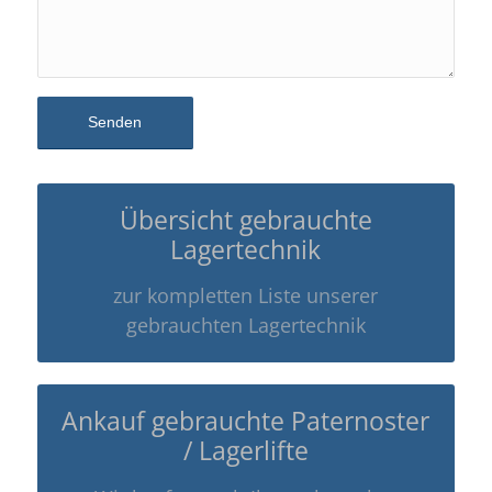
Übersicht gebrauchte
Lagertechnik
zur kompletten Liste unserer
gebrauchten Lagertechnik
Ankauf gebrauchte Paternoster
/ Lagerlifte