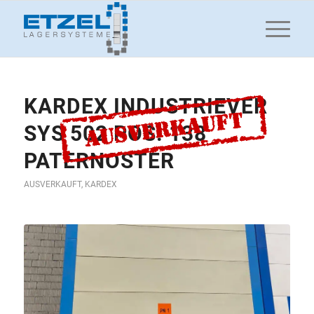
KARDEX INDUSTRIEVER
SYS 502 POS. 138
PATERNOSTER
AUSVERKAUFT
,
KARDEX