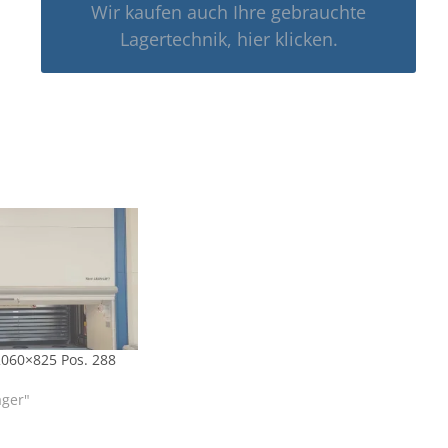
Wir kaufen auch Ihre gebrauchte
Lagertechnik, hier klicken.
2060×825 Pos. 288
ager"