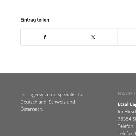
Eintrag teilen
HAUPT
Ihr Lagersysteme Spezialist für
Deutschland, Schweiz und
Etzel L
Österreich.
Im Hirsc
78354 S
Telefon:
Telefax: