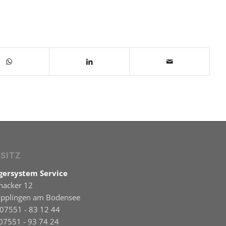
SITZ
agersystem Service
hacker 12
ipplingen am Bodensee
 07551 - 83 12 44
 07551 - 93 74 24