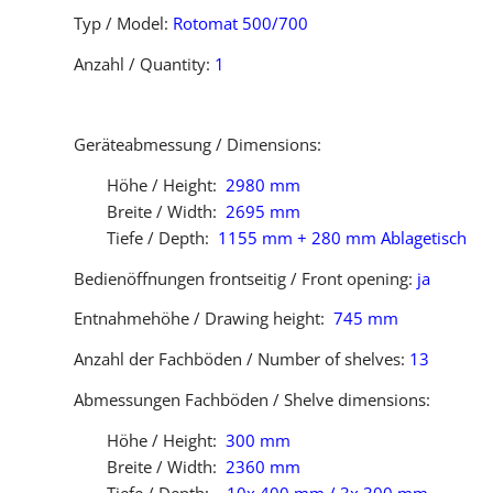
Typ / Model:
Rotomat 500/700
Anzahl / Quantity:
1
Geräteabmessung / Dimensions:
Höhe / Height:
2980 mm
Breite / Width:
2695 mm
Tiefe / Depth:
1155 mm + 280 mm Ablagetisch
Bedienöffnungen frontseitig / Front opening:
ja
Entnahmehöhe / Drawing height:
745 mm
Anzahl der Fachböden / Number of shelves:
13
Abmessungen Fachböden / Shelve dimensions:
Höhe / Height:
300 mm
Breite / Width:
2360 mm
Tiefe / Depth:
10x 400 mm / 3x 300 mm