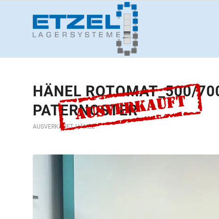
HÄNEL ROTOMAT_500/700
PATERNOSTER
AUSVERKAUFT
,
HÄNEL