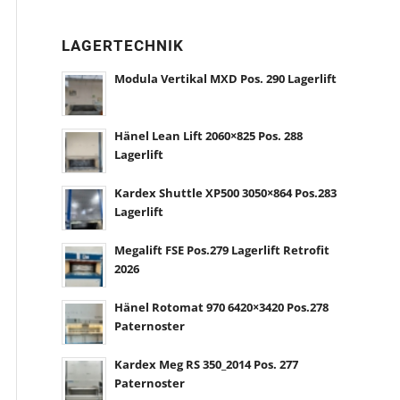
LAGERTECHNIK
Modula Vertikal MXD Pos. 290 Lagerlift
Hänel Lean Lift 2060×825 Pos. 288
Lagerlift
Kardex Shuttle XP500 3050×864 Pos.283
Lagerlift
Megalift FSE Pos.279 Lagerlift Retrofit
2026
Hänel Rotomat 970 6420×3420 Pos.278
Paternoster
Kardex Meg RS 350_2014 Pos. 277
Paternoster