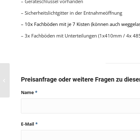
– Geräteschlüssel vorhanden
– Sicherheitslichtgitter in der Entnahmeöffnung
– 10x Fachböden mit je 7 Kisten (können auch weggelas
– 3x Fachböden mit Unterteilungen (1x410mm / 4x 485
Hänel Lean Lift
Preisanfrage oder weitere Fragen zu dies
1640×825 Pos. 239
Lagerlift
Name
*
E-Mail
*