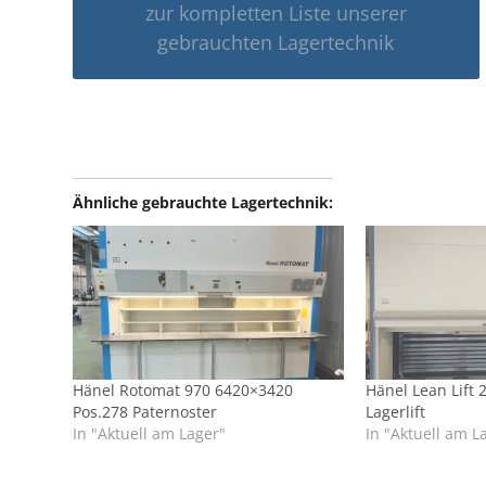
zur kompletten Liste unserer
gebrauchten Lagertechnik
Ähnliche gebrauchte Lagertechnik:
Hänel Rotomat 970 6420×3420
Hänel Lean Lift 
Pos.278 Paternoster
Lagerlift
In "Aktuell am Lager"
In "Aktuell am L