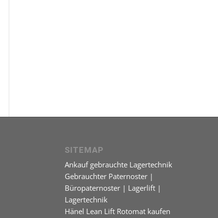
SITEMAP
Ankauf gebrauchte Lagertechnik
Gebrauchter Paternoster |
Büropaternoster | Lagerlift |
Lagertechnik
Hänel Lean Lift Rotomat kaufen