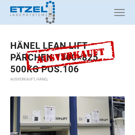
HÄNEL LEAN LIFT
PÄRCHEN 1300×825
500KG POS.106
AUSVERKAUFT
,
HÄNEL