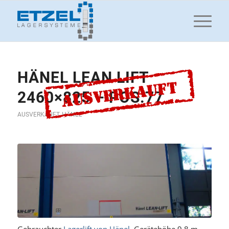
HÄNEL LEAN LIFT
2460×825 – POS.77
AUSVERKAUFT
,
HÄNEL
Gebrauchter
Lagerlift von Hänel
, Gerätehöhe 9,8 m