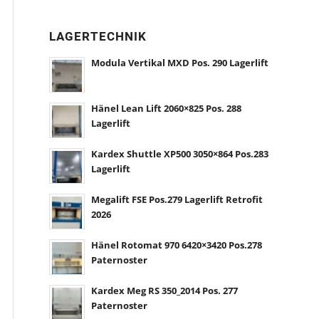
LAGERTECHNIK
Modula Vertikal MXD Pos. 290 Lagerlift
Hänel Lean Lift 2060×825 Pos. 288
Lagerlift
Kardex Shuttle XP500 3050×864 Pos.283
Lagerlift
Megalift FSE Pos.279 Lagerlift Retrofit
2026
Hänel Rotomat 970 6420×3420 Pos.278
Paternoster
Kardex Meg RS 350_2014 Pos. 277
Paternoster