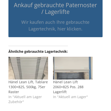
Ankauf gebrauchte Paternoster
/ Lagerlifte
Wir kaufen auch Ihre gebrauchte
Lagertechnik, hier klicken.
Ähnliche gebrauchte Lagertechnik:
Hänel Lean Lift, Tablare
Hänel Lean Lift
1300×825, 500kg, 75er
2060×825 Pos. 288
Raster
Lagerlift
In "Aktuell am Lager
In "Aktuell am Lager"
Zubehör"