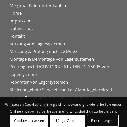
Megamat Paternoster kaufen
Home
Impressum
Datenschutz
Kontakt
Kürzung von Lagersystemen
Messung & Prüfung nach DGUV V3
Montage & Demontage von Lagersystemen
Prüfung nach DGUV I 208-061 / DIN EN 15095 von
Lagersysteme
Reparatur von Lagersystemen
Stellenangebote Servicetechniker / Montagefachkraft
Umzug & Transport von Lagersystemen
Zubehör und Ersatzteile
Wir setzen Cookies ein. Einige sind notwendig, andere helfen unser
Onlineangebot zu verbessern und wirtschaftlich zu betreiben.
Cookies zulassen
Nötige Cookies
Einstellungen